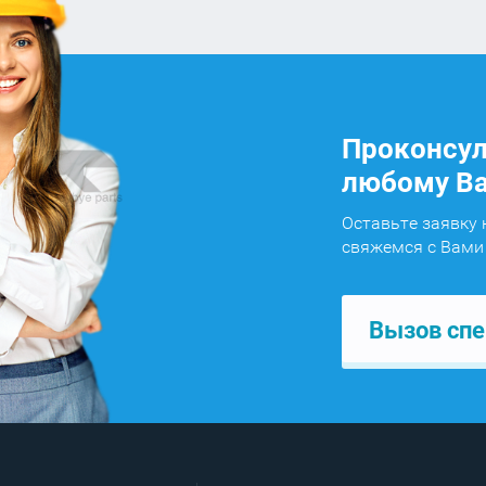
Проконсул
любому Ва
Оставьте заявку
свяжемся с Вами
Вызов спе