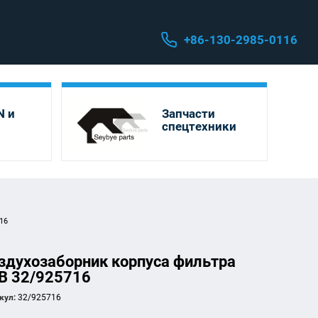
+86-130-2985-0116
 и
Запчасти
спецтехники
16
здухозаборник корпуса фильтра
B 32/925716
кул:
32/925716