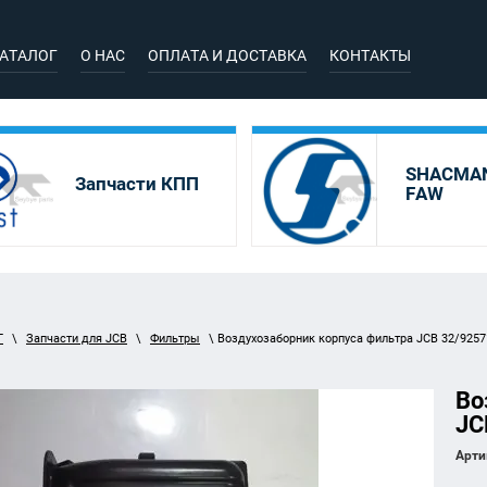
АТАЛОГ
О НАС
ОПЛАТА И ДОСТАВКА
КОНТАКТЫ
SHACMAN
Запчасти КПП
FAW
Г
\
Запчасти для JCB
\
Фильтры
\ Воздухозаборник корпуса фильтра JCB 32/9257
Во
JC
Арти