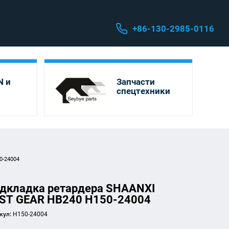
+86-130-2985-0116
 и
Запчасти
спецтехники
0-24004
дкладка ретардера SHAANXI
ST GEAR HB240 H150-24004
кул:
H150-24004