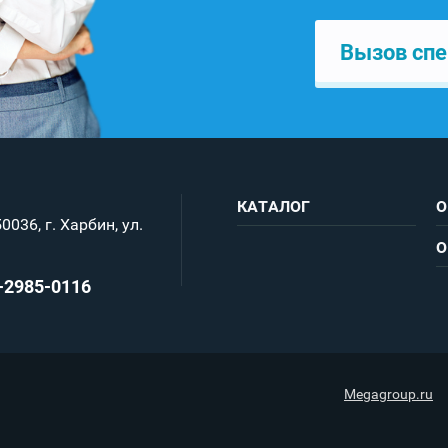
Вызов спе
КАТАЛОГ
О
0036, г. Харбин, ул.
О
-2985-0116
Megagroup.ru