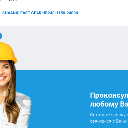
SHAANXI FAST GEAR HB240 H150-24004
Проконсул
любому Ва
Оставьте заявку
свяжемся с Вами