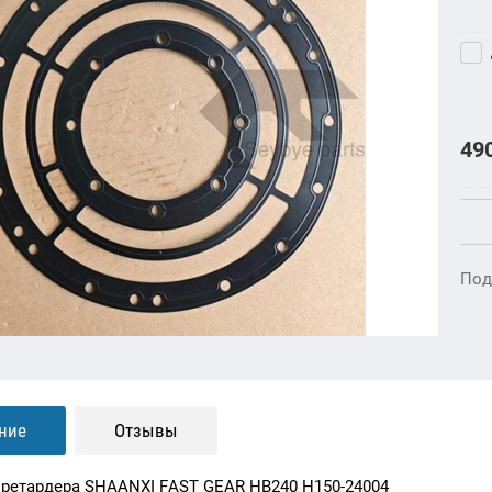
49
Под
ние
Отзывы
ретардера SHAANXI FAST GEAR HB240 H150-24004