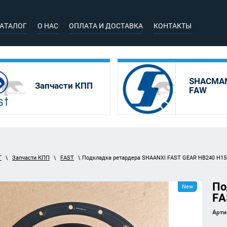
АТАЛОГ
О НАС
ОПЛАТА И ДОСТАВКА
КОНТАКТЫ
SHACMAN
Запчасти КПП
FAW
Г
\
Запчасти КПП
\
FAST
\ Подкладка ретардера SHAANXI FAST GEAR HB240 H15
По
New
FA
Арти