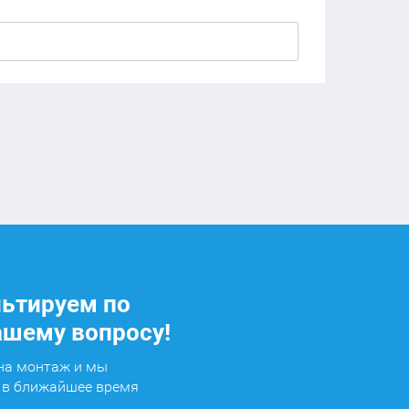
ьтируем по
шему вопросу!
 на монтаж и мы
 в ближайшее время